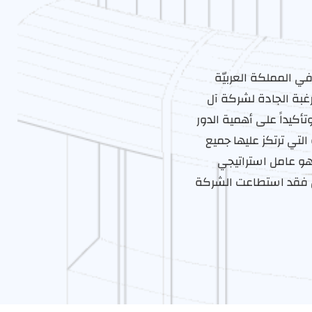
ي المملكة العربيّة
لرغبة الجادة لشركة آل
أكيداً على أهمية الدور
التي ترتكز عليها جميع
هو عامل استراتيجي
ل فقد استطاعت الشركة
 عام 1934م أن تُرسخ مكانتها كقطب عقاريّ في تفعيل
طوير وبناء المراكز
رات العقاريّة، وإدارة
 العقاريّة والمحليّة، ولقد
لتزام بمسؤوليتها والتفاني
ل العقاريّ، وأن تصنع قصة