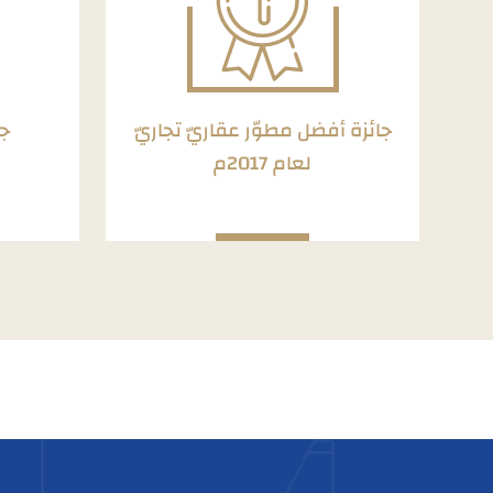
جائزة أفضل مطوّر عقاريّ تجاريّ
جا
لعام 2017م