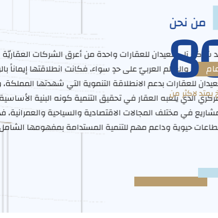
8
من نحن
د شركة آل سعيدان للعقارات واحدة من أعرق الشركات العقاريّة ف
ام
عوديّة والعالم العربيّ على حدٍ سواء، فكانت انطلاقتها إيماناً با
دان للعقارات بدعم الانطلاقة التنموية التي شهدتها المملكة، وت
خ يمتد لاكثر من
ركزي الذي يلعبه العقار في تحقيق التنمية كونه البنية الأساسية 
مشاريع في مختلف المجالات الاقتصادية والسياحية والعمرانية، ف
طاعات حيوية وداعم مهم للتنمية المستدامة بمفهومها الشام
منذ الإعلان عن تأسيسها بشكل رسميّ
نمية العمرانيّة، وتقديم مجموعة من الإنجازات التنمويّة في مجال ت
مشاريع التجاريّة والسكنيّة، وبيع وشراء العقارات، وتقديم الاستشا
ثمين والتقييم، بالإضافة لذلك تُعد الشركة مصدراً رئيسيّاً للمعلومات
ت دوراً أساسيّاً في السوق العقاريّ، ومواصلة مسيرة الآباء، والا
عمل بشكل حثيث من خلال الابتكار والتطوير لتكون رائدة في المجا