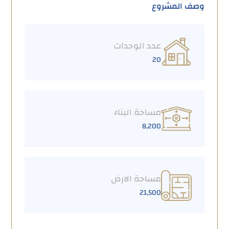
وصف المشروع
عدد الوحدات
20
مساحة البناء
8,200
مساحة الارض
21,500